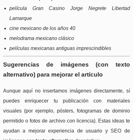
película Gran Casino Jorge Negrete Libertad
Lamarque
cine mexicano de los años 40
melodrama mexicano clásico
películas mexicanas antiguas imprescindibles
Sugerencias de imágenes (con texto
alternativo) para mejorar el artículo
Aunque aquí no insertamos imágenes directamente, sí
puedes enriquecer tu publicación con materiales
visuales (por ejemplo, pósters, fotogramas de dominio
permitido o fotos de archivo con licencia). Estas ideas te
ayudan a mejorar experiencia de usuario y SEO de