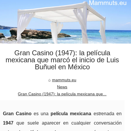
Gran Casino (1947): la película
mexicana que marcó el inicio de Luis
Buñuel en México
mammuts.eu
News
Gran Casino (1947): la película mexicana que...
Gran Casino
es una
película mexicana
estrenada en
1947
que suele aparecer en cualquier conversación