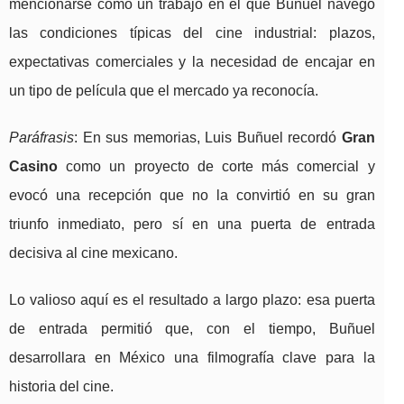
mencionarse como un trabajo en el que Buñuel navegó
las condiciones típicas del cine industrial: plazos,
expectativas comerciales y la necesidad de encajar en
un tipo de película que el mercado ya reconocía.
Paráfrasis
: En sus memorias, Luis Buñuel recordó
Gran
Casino
como un proyecto de corte más comercial y
evocó una recepción que no la convirtió en su gran
triunfo inmediato, pero sí en una puerta de entrada
decisiva al cine mexicano.
Lo valioso aquí es el resultado a largo plazo: esa puerta
de entrada permitió que, con el tiempo, Buñuel
desarrollara en México una filmografía clave para la
historia del cine.