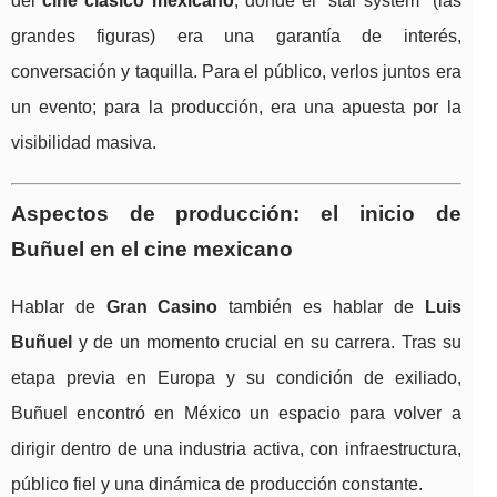
del
cine clásico mexicano
, donde el “star system” (las
grandes figuras) era una garantía de interés,
conversación y taquilla. Para el público, verlos juntos era
un evento; para la producción, era una apuesta por la
visibilidad masiva.
Aspectos de producción: el inicio de
Buñuel en el cine mexicano
Hablar de
Gran Casino
también es hablar de
Luis
Buñuel
y de un momento crucial en su carrera. Tras su
etapa previa en Europa y su condición de exiliado,
Buñuel encontró en México un espacio para volver a
dirigir dentro de una industria activa, con infraestructura,
público fiel y una dinámica de producción constante.