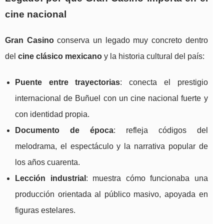
cine nacional
Gran Casino
conserva un legado muy concreto dentro
del
cine clásico mexicano
y la historia cultural del país:
Puente entre trayectorias
: conecta el prestigio
internacional de Buñuel con un cine nacional fuerte y
con identidad propia.
Documento de época
: refleja códigos del
melodrama, el espectáculo y la narrativa popular de
los años cuarenta.
Lección industrial
: muestra cómo funcionaba una
producción orientada al público masivo, apoyada en
figuras estelares.