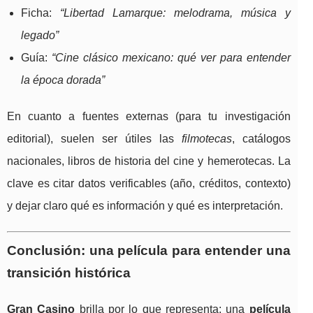
Ficha:
“Libertad Lamarque: melodrama, música y
legado”
Guía:
“Cine clásico mexicano: qué ver para entender
la época dorada”
En cuanto a fuentes externas (para tu investigación
editorial), suelen ser útiles las
filmotecas
, catálogos
nacionales, libros de historia del cine y hemerotecas. La
clave es citar datos verificables (año, créditos, contexto)
y dejar claro qué es información y qué es interpretación.
Conclusión: una película para entender una
transición histórica
Gran Casino
brilla por lo que representa: una
película