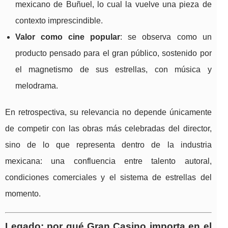
mexicano de Buñuel, lo cual la vuelve una pieza de
contexto imprescindible.
Valor como cine popular
: se observa como un
producto pensado para el gran público, sostenido por
el magnetismo de sus estrellas, con música y
melodrama.
En retrospectiva, su relevancia no depende únicamente
de competir con las obras más celebradas del director,
sino de lo que representa dentro de la industria
mexicana: una confluencia entre talento autoral,
condiciones comerciales y el sistema de estrellas del
momento.
Legado: por qué Gran Casino importa en el