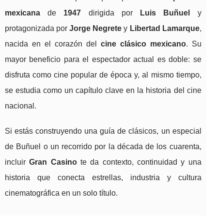
mexicana
de
1947
dirigida por
Luis Buñuel
y
protagonizada por
Jorge Negrete
y
Libertad Lamarque
,
nacida en el corazón del
cine clásico mexicano
. Su
mayor beneficio para el espectador actual es doble: se
disfruta como cine popular de época y, al mismo tiempo,
se estudia como un capítulo clave en la historia del cine
nacional.
Si estás construyendo una guía de clásicos, un especial
de Buñuel o un recorrido por la década de los cuarenta,
incluir
Gran Casino
te da contexto, continuidad y una
historia que conecta estrellas, industria y cultura
cinematográfica en un solo título.