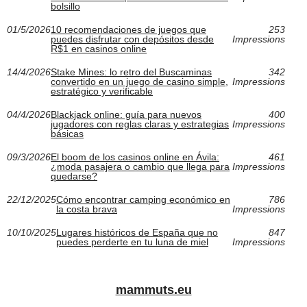
bolsillo
01/5/2026
10 recomendaciones de juegos que
253
puedes disfrutar con depósitos desde
Impressions
R$1 en casinos online
14/4/2026
Stake Mines: lo retro del Buscaminas
342
convertido en un juego de casino simple,
Impressions
estratégico y verificable
04/4/2026
Blackjack online: guía para nuevos
400
jugadores con reglas claras y estrategias
Impressions
básicas
09/3/2026
El boom de los casinos online en Ávila:
461
¿moda pasajera o cambio que llega para
Impressions
quedarse?
22/12/2025
Cómo encontrar camping económico en
786
la costa brava
Impressions
10/10/2025
Lugares históricos de España que no
847
puedes perderte en tu luna de miel
Impressions
mammuts.eu